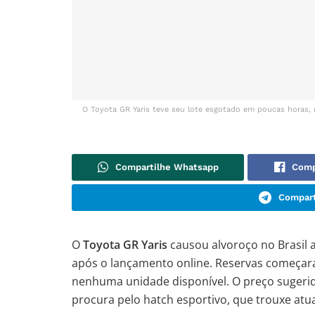
O Toyota GR Yaris teve seu lote esgotado em poucas horas, r
Compartilhe Whatsapp
Comp
Compart
O
Toyota GR Yaris
causou alvoroço no Brasil 
após o lançamento online. Reservas começaram
nenhuma unidade disponível. O preço sugeri
procura pelo hatch esportivo, que trouxe atua