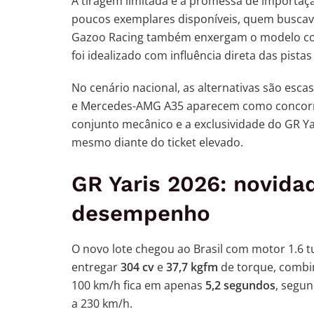
A tiragem limitada e a promessa de importaç
poucos exemplares disponíveis, quem buscava
Gazoo Racing também enxergam o modelo como
foi idealizado com influência direta das pistas 
No cenário nacional, as alternativas são esc
e Mercedes-AMG A35 aparecem como concorr
conjunto mecânico e a exclusividade do GR Yar
mesmo diante do ticket elevado.
GR Yaris 2026: novidad
desempenho
O novo lote chegou ao Brasil com motor 1.6 tu
entregar
304 cv
e
37,7 kgfm
de torque, combi
100 km/h fica em apenas
5,2 segundos
, segu
a 230 km/h.