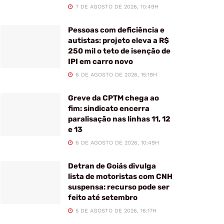
7 DE AGOSTO DE 2026, 10:49H
Pessoas com deficiência e
autistas: projeto eleva a R$
250 mil o teto de isenção de
IPI em carro novo
6 DE AGOSTO DE 2026, 15:19H
Greve da CPTM chega ao
fim: sindicato encerra
paralisação nas linhas 11, 12
e 13
6 DE AGOSTO DE 2026, 10:49H
Detran de Goiás divulga
lista de motoristas com CNH
suspensa: recurso pode ser
feito até setembro
5 DE AGOSTO DE 2026, 16:17H