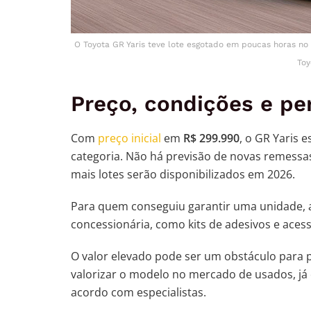
O Toyota GR Yaris teve lote esgotado em poucas horas no 
Toy
Preço, condições e pe
Com
preço inicial
em
R$ 299.990
, o GR Yaris 
categoria. Não há previsão de novas remessas
mais lotes serão disponibilizados em 2026.
Para quem conseguiu garantir uma unidade, a
concessionária, como kits de adesivos e acess
O valor elevado pode ser um obstáculo para
valorizar o modelo no mercado de usados, já 
acordo com especialistas.