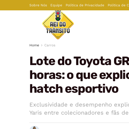
Sobre Nós
Equipe
Política de Privacidade
Política de 
Home
Carros
Lote do Toyota GR
horas: o que expli
hatch esportivo
Exclusividade e desempenho explic
Yaris entre colecionadores e fãs de 