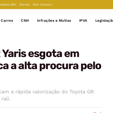
Cookies (BR)
Stories
Fale Conosco
Carros
CNH
Infrações e Multas
IPVA
Legislaçã
 Yaris esgota em
ca a alta procura pelo
am a rápida valorização do Toyota GR
rali.