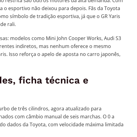
ão restrita são outros motores da alta demanda. Com
 o esportivo não deixou para depois. Fãs da Toyota
 símbolo de tradição esportiva, já que o GR Yaris
de rali.
assas: modelos como Mini John Cooper Works, Audi S3
entes indiretos, mas nenhum oferece o mesmo
is. Isso reforça o apelo de aposta no carro japonês,
es, ficha técnica e
rbo de três cilindros, agora atualizado para
nados com câmbio manual de seis marchas. O 0 a
ndo dados da Toyota, com velocidade máxima limitada