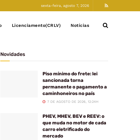
sexta-feira, agosto 7, 2026
o
Licenciamento(CRLV)
Notícias
Novidades
Piso mínimo do frete: lei
sancionada torna
permanente o pagamento a
caminhoneiros no país
7 DE AGOSTO DE 2026, 12:24H
PHEV, MHEV, BEV e REEV: o
que muda no motor de cada
carro eletrificado do
mercado