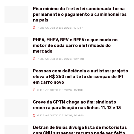
Piso mínimo do frete: lei sancionada torna
permanente o pagamento a caminhoneiros
no país
7 DE AGOSTO DE 2026, 12:24H
PHEV, MHEV, BEV e REEV: o que muda no
motor de cada carro eletrificado do
mercado
7 DE AGOSTO DE 2026, 10:49H
Pessoas com deficiência e autistas: projeto
eleva a R$ 250 mil o teto de isenção de IPI
em carro novo
6 DE AGOSTO DE 2026, 15:19H
Greve da CPTM chega ao fim: sindicato
encerra paralisação nas linhas 11, 12 e 13
6 DE AGOSTO DE 2026, 10:49H
Detran de Goiás divulga lista de motoristas
com CNH suspensa: recurso pode ser feito