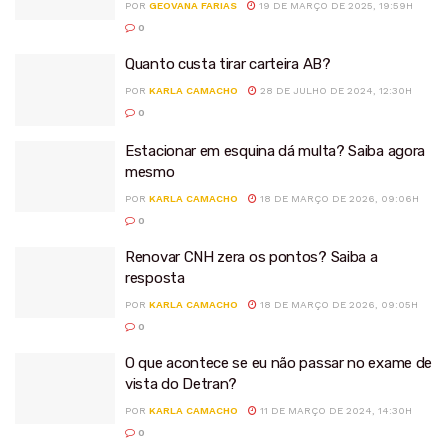
POR
GEOVANA FARIAS
19 DE MARÇO DE 2025, 19:59H
0
Quanto custa tirar carteira AB?
POR
KARLA CAMACHO
28 DE JULHO DE 2024, 12:30H
0
Estacionar em esquina dá multa? Saiba agora
mesmo
POR
KARLA CAMACHO
18 DE MARÇO DE 2026, 09:06H
0
Renovar CNH zera os pontos? Saiba a
resposta
POR
KARLA CAMACHO
18 DE MARÇO DE 2026, 09:05H
0
O que acontece se eu não passar no exame de
vista do Detran?
POR
KARLA CAMACHO
11 DE MARÇO DE 2024, 14:30H
0