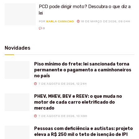
PCD pode dirigir moto? Descubra o que diz a
lei
POR
KARLA CAMACHO
18 DE MARÇO DE 2026, 09:04H
0
Novidades
Piso mínimo do frete: lei sancionada torna
permanente o pagamento a caminhoneiros
no país
7 DE AGOSTO DE 2026, 12:24H
PHEV, MHEV, BEV e REEV: o que muda no
motor de cada carro eletrificado do
mercado
7 DE AGOSTO DE 2026, 10:49H
Pessoas com deficiência e autistas: projeto
eleva a R$ 250 mil o teto de isenção de IPI