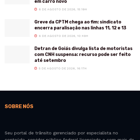
em carro novo
6 DE AGOSTO DE 2026, 15:19H
Greve da CPTM chega ao fim: sindicato
encerra paralisação nas linhas 11, 12 e 13
6 DE AGOSTO DE 2026, 10:49H
Detran de Goiás divulga lista de motoristas
com CNH suspensa: recurso pode ser feito
até setembro
5 DE AGOSTO DE 2026, 16:17H
SOBRE NÓS
Seu portal de trânsito gerenciado por especialista no
conteúdo, servidor público federal licenciado e com mais de