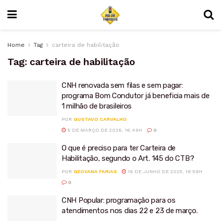
Home
Tag
carteira de habilitação
Tag:
carteira de habilitação
CNH renovada sem filas e sem pagar:
programa Bom Condutor já beneficia mais de
1 milhão de brasileiros
POR
GUSTAVO CARVALHO
5 DE MARÇO DE 2026, 16:49H
0
O que é preciso para ter Carteira de
Habilitação, segundo o Art. 145 do CTB?
POR
GEOVANA FARIAS
16 DE JUNHO DE 2025, 18:59H
0
CNH Popular: programação para os
atendimentos nos dias 22 e 23 de março.