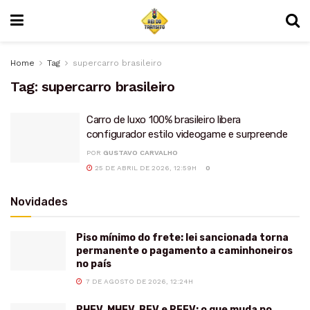
Home
Tag
supercarro brasileiro
Tag:
supercarro brasileiro
Carro de luxo 100% brasileiro libera
configurador estilo videogame e surpreende
POR
GUSTAVO CARVALHO
25 DE ABRIL DE 2026, 12:59H
0
Novidades
Piso mínimo do frete: lei sancionada torna
permanente o pagamento a caminhoneiros
no país
7 DE AGOSTO DE 2026, 12:24H
PHEV, MHEV, BEV e REEV: o que muda no