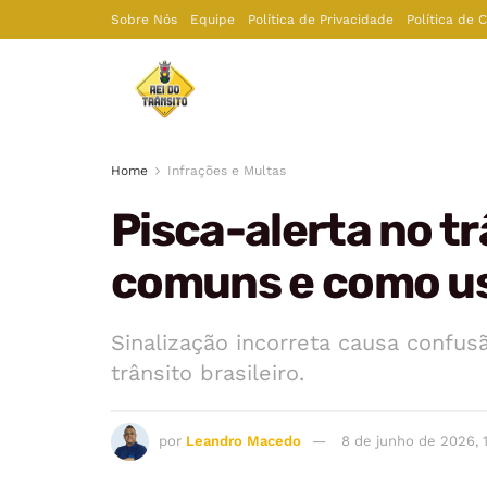
Sobre Nós
Equipe
Política de Privacidade
Política de 
Home
Infrações e Multas
Pisca-alerta no tr
comuns e como u
Sinalização incorreta causa confus
trânsito brasileiro.
por
Leandro Macedo
8 de junho de 2026, 