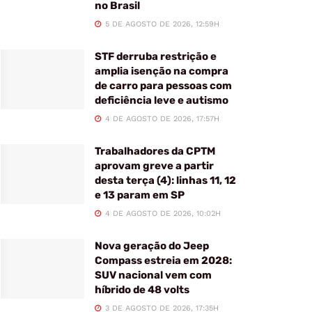
no Brasil
5 DE AGOSTO DE 2026, 12:59H
STF derruba restrição e
amplia isenção na compra
de carro para pessoas com
deficiência leve e autismo
4 DE AGOSTO DE 2026, 17:57H
Trabalhadores da CPTM
aprovam greve a partir
desta terça (4): linhas 11, 12
e 13 param em SP
4 DE AGOSTO DE 2026, 10:02H
Nova geração do Jeep
Compass estreia em 2028:
SUV nacional vem com
híbrido de 48 volts
3 DE AGOSTO DE 2026, 17:35H