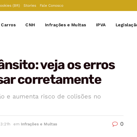
Cookies (BR)
Stories
Fale Conosco
Carros
CNH
Infrações e Multas
IPVA
Legislaçã
ânsito: veja os erros
sar corretamente
ão e aumenta risco de colisões no
0
13:21h
em
Infrações e Multas