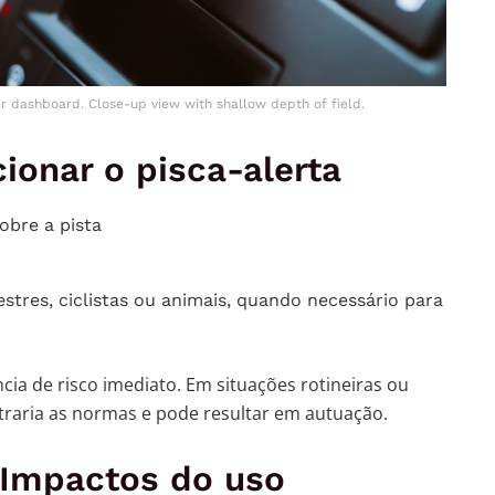
r dashboard. Close-up view with shallow depth of field.
ionar o pisca-alerta
obre a pista
estres, ciclistas ou animais, quando necessário para
ncia de risco imediato. Em situações rotineiras ou
traria as normas e pode resultar em autuação.
Impactos do uso