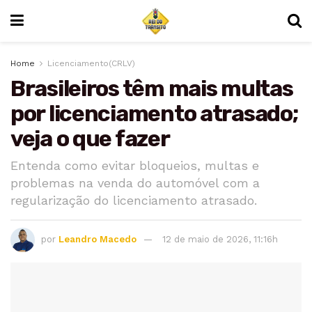
Home
Licenciamento(CRLV)
Brasileiros têm mais multas
por licenciamento atrasado;
veja o que fazer
Entenda como evitar bloqueios, multas e
problemas na venda do automóvel com a
regularização do licenciamento atrasado.
por
Leandro Macedo
12 de maio de 2026, 11:16h