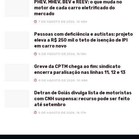
PHEV, MHEV, BEV e REEV: o que muda no
motor de cada carro eletrificado do
mercado
7 DE AGOSTO DE 2026, 10:49H
Pessoas com deficiência e autistas: projeto
eleva a R$ 250 mil o teto de isenção de IPI
em carro novo
6 DE AGOSTO DE 2026, 15:19H
Greve da CPTM chega ao fim: sindicato
encerra paralisação nas linhas 11, 12 e 13
6 DE AGOSTO DE 2026, 10:49H
Detran de Goiás divulga lista de motoristas
com CNH suspensa: recurso pode ser feito
até setembro
5 DE AGOSTO DE 2026, 16:17H