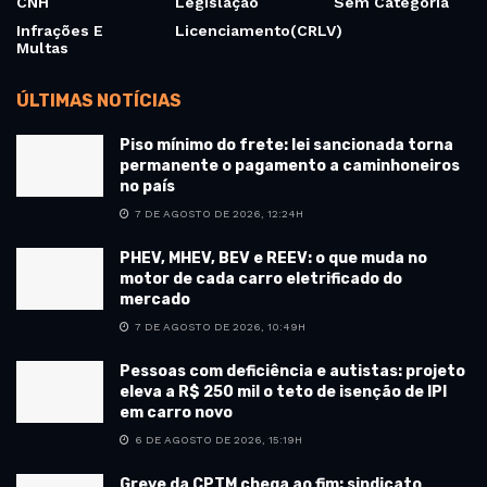
CNH
Legislação
Sem Categoria
Infrações E
Licenciamento(CRLV)
Multas
ÚLTIMAS NOTÍCIAS
Piso mínimo do frete: lei sancionada torna
permanente o pagamento a caminhoneiros
no país
7 DE AGOSTO DE 2026, 12:24H
PHEV, MHEV, BEV e REEV: o que muda no
motor de cada carro eletrificado do
mercado
7 DE AGOSTO DE 2026, 10:49H
Pessoas com deficiência e autistas: projeto
eleva a R$ 250 mil o teto de isenção de IPI
em carro novo
6 DE AGOSTO DE 2026, 15:19H
Greve da CPTM chega ao fim: sindicato