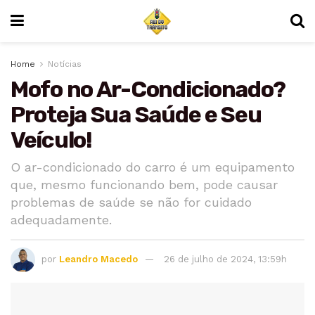
Home
Notícias
Mofo no Ar-Condicionado?
Proteja Sua Saúde e Seu
Veículo!
O ar-condicionado do carro é um equipamento
que, mesmo funcionando bem, pode causar
problemas de saúde se não for cuidado
adequadamente.
por
Leandro Macedo
26 de julho de 2024, 13:59h