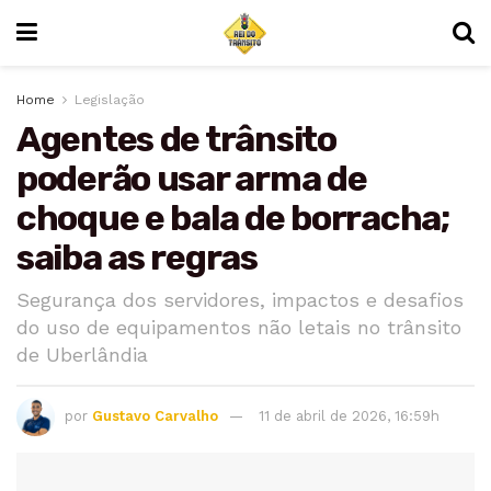
Home
Legislação
Agentes de trânsito
poderão usar arma de
choque e bala de borracha;
saiba as regras
Segurança dos servidores, impactos e desafios
do uso de equipamentos não letais no trânsito
de Uberlândia
por
Gustavo Carvalho
11 de abril de 2026, 16:59h