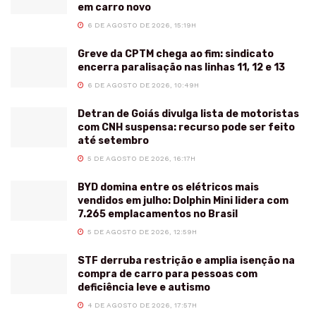
em carro novo
6 DE AGOSTO DE 2026, 15:19H
Greve da CPTM chega ao fim: sindicato
encerra paralisação nas linhas 11, 12 e 13
6 DE AGOSTO DE 2026, 10:49H
Detran de Goiás divulga lista de motoristas
com CNH suspensa: recurso pode ser feito
até setembro
5 DE AGOSTO DE 2026, 16:17H
BYD domina entre os elétricos mais
vendidos em julho: Dolphin Mini lidera com
7.265 emplacamentos no Brasil
5 DE AGOSTO DE 2026, 12:59H
STF derruba restrição e amplia isenção na
compra de carro para pessoas com
deficiência leve e autismo
4 DE AGOSTO DE 2026, 17:57H