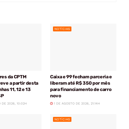
NOTÍCIAS
res da CPTM
Caixa e 99 fecham parceria e
eve a partir desta
liberam até R$ 350 por mês
inhas 11, 12 e 13
para financiamento de carro
SP
novo
DE 2026, 10:02H
1 DE AGOSTO DE 2026, 21:14H
NOTÍCIAS