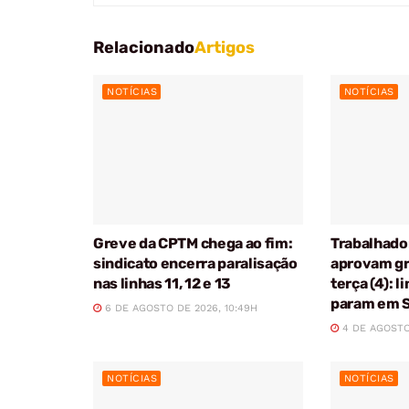
Relacionado
Artigos
NOTÍCIAS
NOTÍCIAS
Greve da CPTM chega ao fim:
Trabalhado
sindicato encerra paralisação
aprovam gr
nas linhas 11, 12 e 13
terça (4): l
param em 
6 DE AGOSTO DE 2026, 10:49H
4 DE AGOSTO 
NOTÍCIAS
NOTÍCIAS