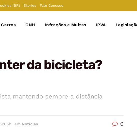
Cookies (BR)
Stories
Fale Conosco
Carros
CNH
Infrações e Multas
IPVA
Legislaçã
nter da bicicleta?
lista mantendo sempre a distância
0
09:05h
em
Notícias