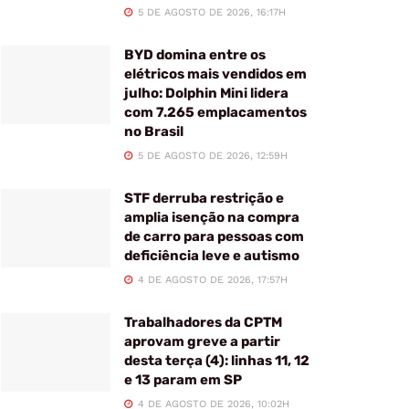
5 DE AGOSTO DE 2026, 16:17H
BYD domina entre os
elétricos mais vendidos em
julho: Dolphin Mini lidera
com 7.265 emplacamentos
no Brasil
5 DE AGOSTO DE 2026, 12:59H
STF derruba restrição e
amplia isenção na compra
de carro para pessoas com
deficiência leve e autismo
4 DE AGOSTO DE 2026, 17:57H
Trabalhadores da CPTM
aprovam greve a partir
desta terça (4): linhas 11, 12
e 13 param em SP
4 DE AGOSTO DE 2026, 10:02H