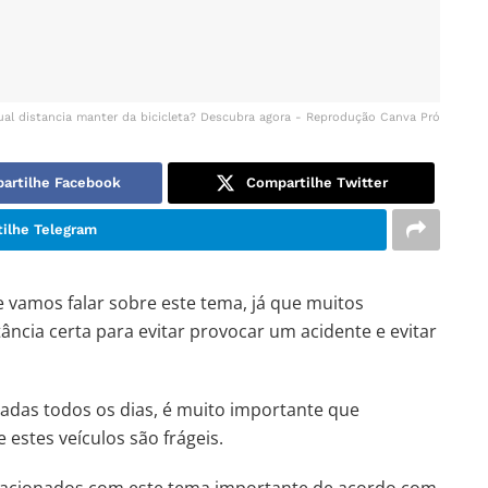
ual distancia manter da bicicleta? Descubra agora - Reprodução Canva Pró
artilhe Facebook
Compartilhe Twitter
ilhe Telegram
je vamos falar sobre este tema, já que muitos
ncia certa para evitar provocar um acidente e evitar
adas todos os dias, é muito importante que
estes veículos são frágeis.
lacionados com este tema importante de acordo com