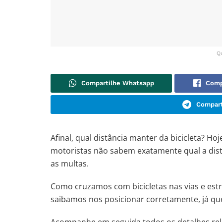
Q
Compartilhe Whatsapp
Comp
Compart
Afinal, qual distância manter da bicicleta? Ho
motoristas não sabem exatamente qual a distâ
as multas.
Como cruzamos com bicicletas nas vias e estr
saibamos nos posicionar corretamente, já que 
Acompanhe em seguida todos os detalhes re