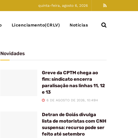
quinta-feira, agosto 6, 2026
o
Licenciamento(CRLV)
Notícias
Novidades
Greve da CPTM chega ao
fim: sindicato encerra
paralisação nas linhas 11, 12
e 13
6 DE AGOSTO DE 2026, 10:49H
Detran de Goiás divulga
lista de motoristas com CNH
suspensa: recurso pode ser
feito até setembro