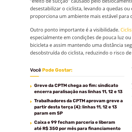
“efeito de sucção” causado pelo deslocament
desestabilizar o ciclista, levando a quedas o
proporciona um ambiente mais estável para 
Outro ponto importante é a visibilidade.
Cicli
especialmente em condições de pouca luz ou 
bicicleta e assim mantendo uma distância seg
desobstruída do ciclista, reduzindo o risco de 
Você
Pode Gostar:
Greve da CPTM chega ao fim: sindicato
encerra paralisação nas linhas 11, 12 e 13
Trabalhadores da CPTM aprovam greve a
partir desta terça (4): linhas 11, 12 e 13
param em SP
Caixa e 99 fecham parceria e liberam
até R$ 350 por mês para financiamento