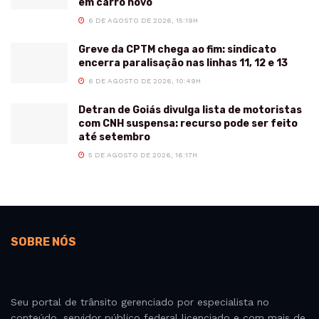
em carro novo
6 DE AGOSTO DE 2026, 15:19H
Greve da CPTM chega ao fim: sindicato
encerra paralisação nas linhas 11, 12 e 13
6 DE AGOSTO DE 2026, 10:49H
Detran de Goiás divulga lista de motoristas
com CNH suspensa: recurso pode ser feito
até setembro
5 DE AGOSTO DE 2026, 16:17H
SOBRE NÓS
Seu portal de trânsito gerenciado por especialista no
conteúdo, servidor público federal licenciado e com mais de