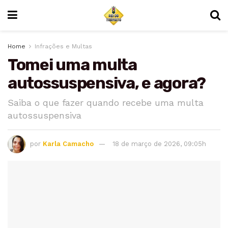
Home
Infrações e Multas
Tomei uma multa
autossuspensiva, e agora?
Saiba o que fazer quando recebe uma multa
autossuspensiva
por
Karla Camacho
18 de março de 2026, 09:05h